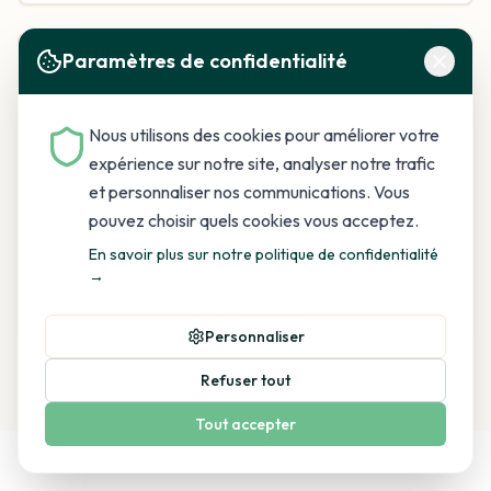
Paramètres de confidentialité
04
Nous utilisons des cookies pour améliorer votre
expérience sur notre site, analyser notre trafic
et personnaliser nos communications. Vous
pouvez choisir quels cookies vous acceptez.
Protection continue
En savoir plus sur notre politique de confidentialité
→
Aspersion maintenue pendant épisode gel. Arrêt
automatique quand température remonte (sécurité).
Personnaliser
Refuser tout
Tout accepter