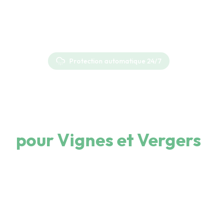
Protection automatique 24/7
Protection Antigel
Intelligente
pour Vignes et Vergers
Protégez vos cultures contre le gel grâce à la
détection intelligente et au pilotage automatique
de l'aspersion.
Une nuit de gel peut détruire 100% d'une récolte.